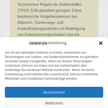
Technischen Regeln für Gefahrstoffen
(TRGS 519) detailliert geregelt. Diese
bestimmt die Vorgehensweisen bei
Abbruch-, Sanierungs- und
Instandhaltungsarbeiten mit Beteiligung
von Asbestzementprodukten und die
Gefährdungsbeurteilung sowie die
Cookie-Zustimmung verwalten
Festlegung der notwendigen
Um dir ein optimales Erlebnis zu bieten, verwenden wir
Schutzmaßnahmen für Tätigkeiten an
Technologien wie Cookies, um Geräteinformationen zu speichern
asbesthaltigen Putzen, Spachtelmassen,
und/oder darauf zuzugreifen. Wenn du diesen Technologien
Fliesenklebern oder anderen ehemals
zustimmst, können wir Daten wie das Surfverhalten oder
eindeutige IDs auf dieser Website verarbeiten. Wenn du deine
verwendeten bauchemischen Produkten
Zustimmung nicht erteilst oder zurückziehst, können bestimmte
mit vergleichbaren Asbestgehalten.
Merkmale und Funktionen beeinträchtigt werden.
Wir sind Fachbetrieb für
Akzeptieren
Asbestzementarbeiten nach TRGS 519
Ablehnen